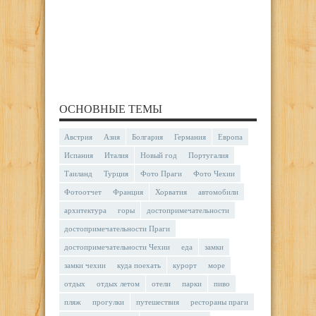
ОСНОВНЫЕ ТЕМЫ
Австрия
Азия
Болгария
Германия
Европа
Испания
Италия
Новый год
Португалия
Таиланд
Турция
Фото Праги
Фото Чехии
Фотоотчет
Франция
Хорватия
автомобили
архитектура
горы
достопримечательности
достопримечательности Праги
достопримечательности Чехии
еда
замки
замки чехии
куда поехать
курорт
море
отдых
отдых летом
отели
парки
пиво
пляж
прогулки
путешествия
рестораны праги