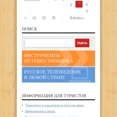
7
6
8
9
»
10
20
30
...
В конец »
ПОИСК
ИНСТРУМЕНТЫ
ПУТЕШЕСТВЕННИКА
РУССКОЕ ТЕЛЕВИДЕНИЕ
В ЛЮБОЙ СТРАНЕ
ИНФОРМАЦИЯ ДЛЯ ТУРИСТОВ
Транспорт и аэропорты в городах мира
Информация о визах