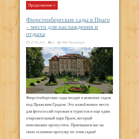
Продолжение »
Фюрстенбергские сады в Праге
– место для наслаждения и
отдыха
07.05.2021
0
4080 Просмотров
Фюрстенбергские сады входят в комплекс садов
под Пражским Градом. Это излюбленное место
для фотосессий горожан и туристов и еще один
очаровательный парк Праги, который
невозможно пропустить. Приглашаем вас на
свою осеннюю прогулку по этим садам!