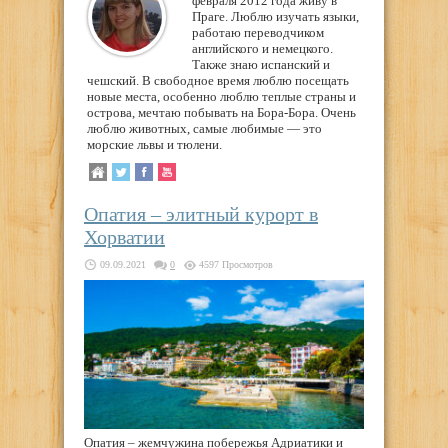
февраля 2012 года живу в
Праге. Люблю изучать языки,
работаю переводчиком
английского и немецкого.
Также знаю испанский и
чешский. В свободное время люблю посещать
новые места, особенно люблю теплые страны и
острова, мечтаю побывать на Бора-Бора. Очень
люблю животных, самые любимые — это
морские львы и тюлени.
Опатия – элитный курорт в
Хорватии
09.09.2021
0
4597 Просмотров
Опатия – жемчужина побережья Адриатики и