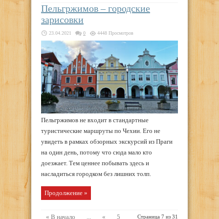
Пельгржимов – городские
зарисовки
23.04.2021
0
4448 Просмотров
Пельгржимов не входит в стандартные
туристические маршруты по Чехии. Его не
увидеть в рамках обзорных экскурсий из Праги
на один день, потому что сюда мало кто
доезжает. Тем ценнее побывать здесь и
насладиться городком без лишних толп.
Продолжение »
« В начало
...
«
5
Страница 7 из 31