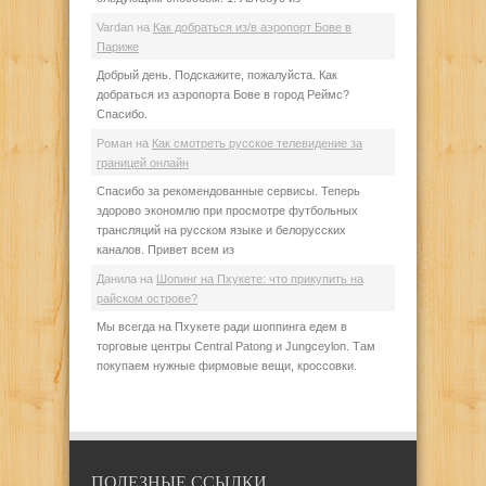
Vardan
на
Как добраться из/в аэропорт Бове в
Париже
Добрый день. Подскажите, пожалуйста. Как
добраться из аэропорта Бове в город Реймс?
Спасибо.
Роман
на
Как смотреть русское телевидение за
границей онлайн
Спасибо за рекомендованные сервисы. Теперь
здорово экономлю при просмотре футбольных
трансляций на русском языке и белорусских
каналов. Привет всем из
Данила
на
Шопинг на Пхукете: что прикупить на
райском острове?
Мы всегда на Пхукете ради шоппинга едем в
торговые центры Central Patong и Jungceylon. Там
покупаем нужные фирмовые вещи, кроссовки.
ПОЛЕЗНЫЕ ССЫЛКИ