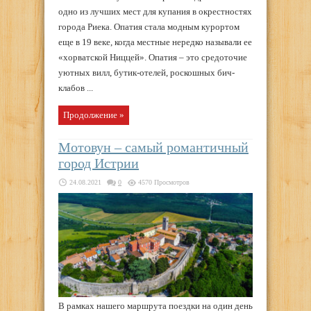
одно из лучших мест для купания в окрестностях
города Риека. Опатия стала модным курортом
еще в 19 веке, когда местные нередко называли ее
«хорватской Ниццей». Опатия – это средоточие
уютных вилл, бутик-отелей, роскошных бич-
клабов ...
Продолжение »
Мотовун – самый романтичный
город Истрии
24.08.2021
0
4570 Просмотров
В рамках нашего маршрута поездки на один день