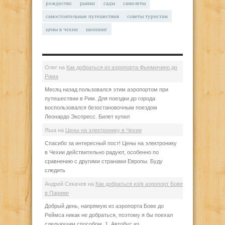
рождество
рынки
сады
самолеты
самостоятельные путешествия
советы туристам
цены в чехии
шоппинг
Олег
на
Как добраться из аэропорта Фьюмичино до
Рима
Месяц назад пользовался этим аэропортом при
путешествии в Рим. Для поездки до города
воспользовался безостановочным поездом
Леонардо Экспресс. Билет купил
Яша
на
Цены на электронику в Чехии
Спасибо за интересный пост! Цены на электронику
в Чехии действительно радуют, особенно по
сравнению с другими странами Европы. Буду
следить
Андрей Секачев
на
Как добраться из/в аэропорт Бове
в Париже
Добрый день, напрямую из аэропорта Бове до
Реймса никак не добраться, поэтому я бы поехал
следующим способом. 1. Автобус из