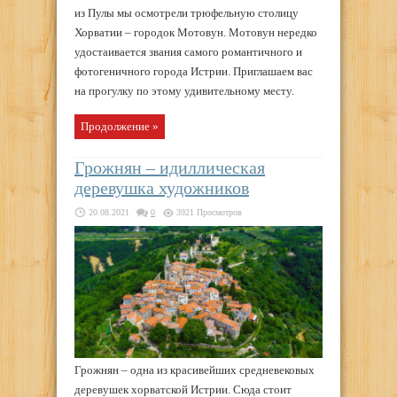
из Пулы мы осмотрели трюфельную столицу
Хорватии – городок Мотовун. Мотовун нередко
удостаивается звания самого романтичного и
фотогеничного города Истрии. Приглашаем вас
на прогулку по этому удивительному месту.
Продолжение »
Грожнян – идиллическая
деревушка художников
20.08.2021
0
3921 Просмотров
Грожнян – одна из красивейших средневековых
деревушек хорватской Истрии. Сюда стоит