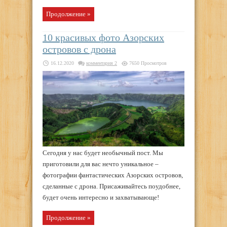
Продолжение »
10 красивых фото Азорских
островов с дрона
16.12.2020
комментария 2
7650 Просмотров
Сегодня у нас будет необычный пост. Мы
приготовили для вас нечто уникальное –
фотографии фантастических Азорских островов,
сделанные с дрона. Присаживайтесь поудобнее,
будет очень интересно и захватывающе!
Продолжение »