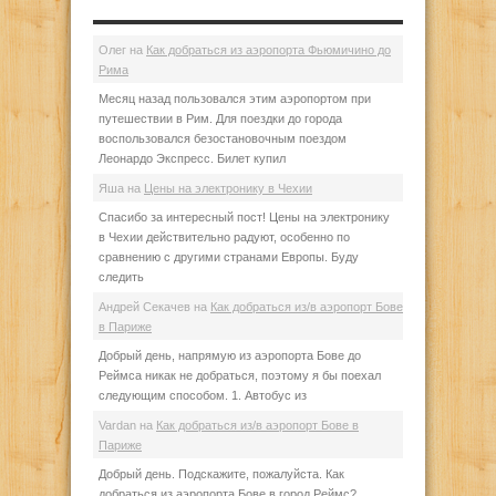
Олег
на
Как добраться из аэропорта Фьюмичино до
Рима
Месяц назад пользовался этим аэропортом при
путешествии в Рим. Для поездки до города
воспользовался безостановочным поездом
Леонардо Экспресс. Билет купил
Яша
на
Цены на электронику в Чехии
Спасибо за интересный пост! Цены на электронику
в Чехии действительно радуют, особенно по
сравнению с другими странами Европы. Буду
следить
Андрей Секачев
на
Как добраться из/в аэропорт Бове
в Париже
Добрый день, напрямую из аэропорта Бове до
Реймса никак не добраться, поэтому я бы поехал
следующим способом. 1. Автобус из
Vardan
на
Как добраться из/в аэропорт Бове в
Париже
Добрый день. Подскажите, пожалуйста. Как
добраться из аэропорта Бове в город Реймс?