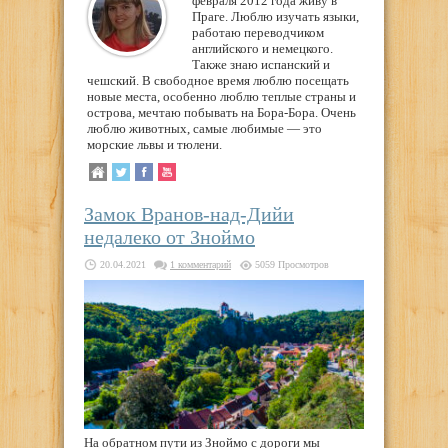
февраля 2012 года живу в
Праге. Люблю изучать языки,
работаю переводчиком
английского и немецкого.
Также знаю испанский и
чешский. В свободное время люблю посещать
новые места, особенно люблю теплые страны и
острова, мечтаю побывать на Бора-Бора. Очень
люблю животных, самые любимые — это
морские львы и тюлени.
Замок Вранов-над-Дийи
недалеко от Зноймо
20.04.2021
1 комментарий
5059 Просмотров
На обратном пути из Зноймо с дороги мы