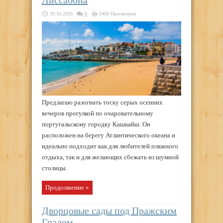
Лиссабона
29.10.2020
0
5460 Просмотров
Предлагаю разогнать тоску серых осенних
вечеров прогулкой по очаровательному
португальскому городку Кашкайш. Он
расположен на берегу Атлантического океана и
идеально подходит как для любителей пляжного
отдыха, так и для желающих сбежать из шумной
столицы.
Продолжение »
Дворцовые сады под Пражским
Градом