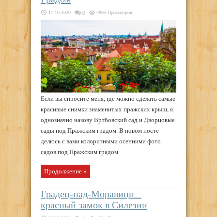
11.10.2020
0
4865 Просмотров
Если вы спросите меня, где можно сделать самые
красивые снимки знаменитых пражских крыш, я
однозначно назову Вртбовский сад и Дворцовые
сады под Пражским градом. В новом посте
делюсь с вами колоритными осенними фото
садов под Пражским градом.
Продолжение »
Градец-над-Моравици –
красный замок в Силезии