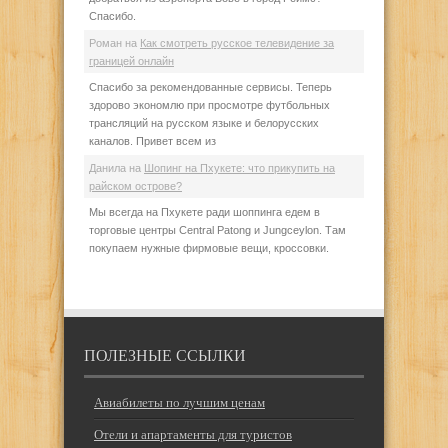
Спасибо.
Роман
на
Как смотреть русское телевидение за
границей онлайн
Спасибо за рекомендованные сервисы. Теперь
здорово экономлю при просмотре футбольных
трансляций на русском языке и белорусских
каналов. Привет всем из
Данила
на
Шопинг на Пхукете: что прикупить на
райском острове?
Мы всегда на Пхукете ради шоппинга едем в
торговые центры Central Patong и Jungceylon. Там
покупаем нужные фирмовые вещи, кроссовки.
ПОЛЕЗНЫЕ ССЫЛКИ
Авиабилеты по лучшим ценам
Отели и апартаменты для туристов