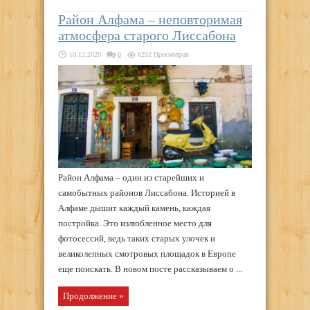
Район Алфама – неповторимая
атмосфера старого Лиссабона
10.12.2020
0
6252 Просмотров
Район Алфама – один из старейших и
самобытных районов Лиссабона. Историей в
Алфаме дышит каждый камень, каждая
постройка. Это излюбленное место для
фотосессий, ведь таких старых улочек и
великолепных смотровых площадок в Европе
еще поискать. В новом посте рассказываем о ...
Продолжение »