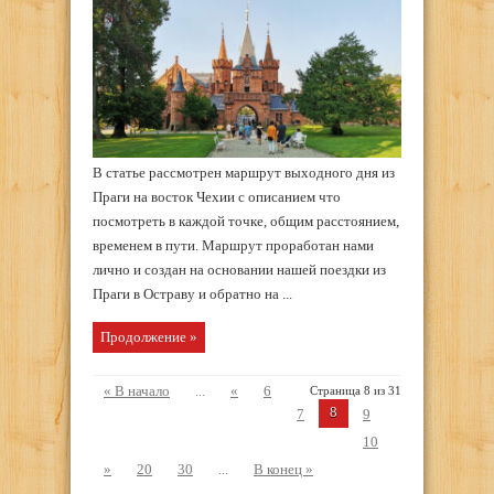
В статье рассмотрен маршрут выходного дня из
Праги на восток Чехии с описанием что
посмотреть в каждой точке, общим расстоянием,
временем в пути. Маршрут проработан нами
лично и создан на основании нашей поездки из
Праги в Остраву и обратно на ...
Продолжение »
« В начало
...
«
6
Страница 8 из 31
8
7
9
10
»
20
30
...
В конец »