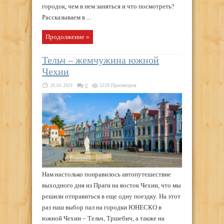
городок, чем в нем заняться и что посмотреть?
Рассказываем в ...
Продолжение »
Тельч – жемчужина южной
Чехии
20.01.2021
0
5229 Просмотров
Нам настолько понравилось автопутешествие
выходного дня из Праги на восток Чехии, что мы
решили отправиться в еще одну поездку. На этот
раз наш выбор пал на городки ЮНЕСКО в
южной Чехии – Тельч, Тршебич, а также на