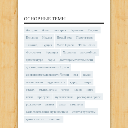
ОСНОВНЫЕ ТЕМЫ
Австрия
Азия
Болгария
Германия
Европа
Испания
Италия
Новый год
Португалия
Таиланд
Турция
Фото Праги
Фото Чехии
Фотоотчет
Франция
Хорватия
автомобили
архитектура
горы
достопримечательности
достопримечательности Праги
достопримечательности Чехии
еда
замки
замки чехии
куда поехать
курорт
море
отдых
отдых летом
отели
парки
пиво
пляж
прогулки
путешествия
рестораны праги
рождество
рынки
сады
самолеты
самостоятельные путешествия
советы туристам
цены в чехии
шоппинг