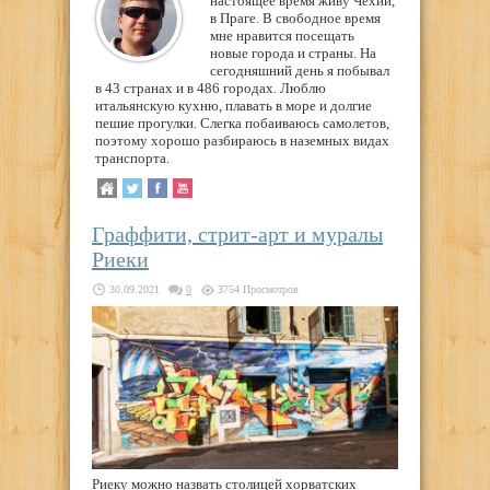
настоящее время живу Чехии,
в Праге. В свободное время
мне нравится посещать
новые города и страны. На
сегодняшний день я побывал
в 43 странах и в 486 городах. Люблю
итальянскую кухню, плавать в море и долгие
пешие прогулки. Слегка побаиваюсь самолетов,
поэтому хорошо разбираюсь в наземных видах
транспорта.
Граффити, стрит-арт и муралы
Риеки
30.09.2021
0
3754 Просмотров
Риеку можно назвать столицей хорватских