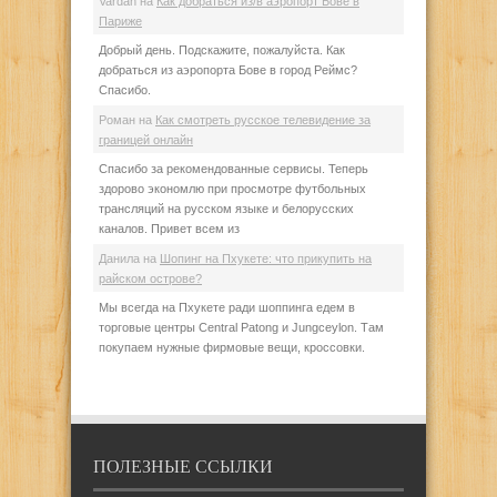
Vardan
на
Как добраться из/в аэропорт Бове в
Париже
Добрый день. Подскажите, пожалуйста. Как
добраться из аэропорта Бове в город Реймс?
Спасибо.
Роман
на
Как смотреть русское телевидение за
границей онлайн
Спасибо за рекомендованные сервисы. Теперь
здорово экономлю при просмотре футбольных
трансляций на русском языке и белорусских
каналов. Привет всем из
Данила
на
Шопинг на Пхукете: что прикупить на
райском острове?
Мы всегда на Пхукете ради шоппинга едем в
торговые центры Central Patong и Jungceylon. Там
покупаем нужные фирмовые вещи, кроссовки.
ПОЛЕЗНЫЕ ССЫЛКИ