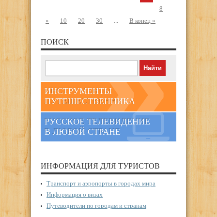
8
»
10
20
30
...
В конец »
ПОИСК
ИНСТРУМЕНТЫ
ПУТЕШЕСТВЕННИКА
РУССКОЕ ТЕЛЕВИДЕНИЕ
В ЛЮБОЙ СТРАНЕ
ИНФОРМАЦИЯ ДЛЯ ТУРИСТОВ
Транспорт и аэропорты в городах мира
Информация о визах
Путеводители по городам и странам