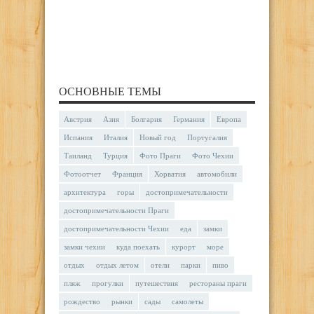
ОСНОВНЫЕ ТЕМЫ
Австрия
Азия
Болгария
Германия
Европа
Испания
Италия
Новый год
Португалия
Таиланд
Турция
Фото Праги
Фото Чехии
Фотоотчет
Франция
Хорватия
автомобили
архитектура
горы
достопримечательности
достопримечательности Праги
достопримечательности Чехии
еда
замки
замки чехии
куда поехать
курорт
море
отдых
отдых летом
отели
парки
пиво
пляж
прогулки
путешествия
рестораны праги
рождество
рынки
сады
самолеты