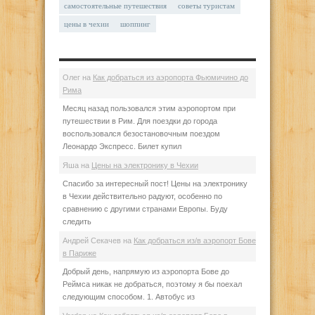
самостоятельные путешествия
советы туристам
цены в чехии
шоппинг
Олег
на
Как добраться из аэропорта Фьюмичино до
Рима
Месяц назад пользовался этим аэропортом при
путешествии в Рим. Для поездки до города
воспользовался безостановочным поездом
Леонардо Экспресс. Билет купил
Яша
на
Цены на электронику в Чехии
Спасибо за интересный пост! Цены на электронику
в Чехии действительно радуют, особенно по
сравнению с другими странами Европы. Буду
следить
Андрей Секачев
на
Как добраться из/в аэропорт Бове
в Париже
Добрый день, напрямую из аэропорта Бове до
Реймса никак не добраться, поэтому я бы поехал
следующим способом. 1. Автобус из