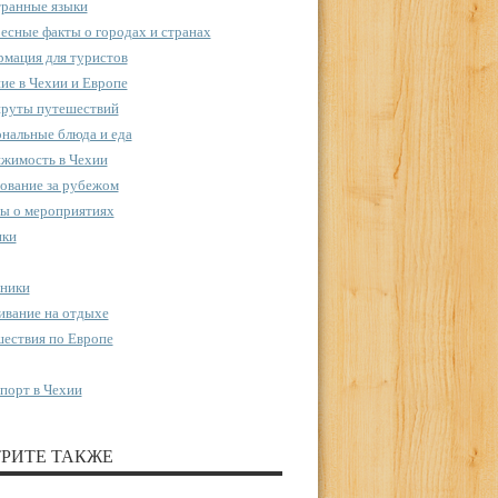
ранные языки
есные факты о городах и странах
мация для туристов
ие в Чехии и Европе
руты путешествий
нальные блюда и еда
жимость в Чехии
ование за рубежом
ы о мероприятиях
пки
ники
вание на отдыхе
ествия по Европе
порт в Чехии
РИТЕ ТАКЖЕ