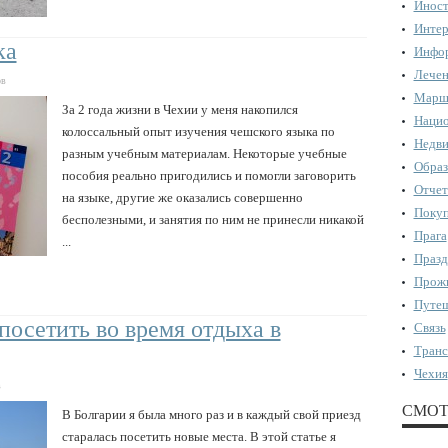
Иност
Интер
ка
Инфор
Лечен
ов
Марш
За 2 года жизни в Чехии у меня накопился
Нацио
колоссальный опыт изучения чешского языка по
Недви
разным учебным материалам. Некоторые учебные
Образ
пособия реально пригодились и помогли заговорить
Отчет
на языке, другие же оказались совершенно
Поку
бесполезными, и занятия по ним не принесли никакой
Прага
...
Празд
Прожи
Путеш
посетить во время отдыха в
Связь
Транс
Чехия
в
СМОТ
В Болгарии я была много раз и в каждый свой приезд
старалась посетить новые места. В этой статье я