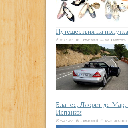
Путешествия на попутка
04.07.2014
1 комментарий
8089 Просмотров
Бланес, Ллорет-де-Мар,
Испании
02.07.2014
1 комментарий
25658 Просмотров