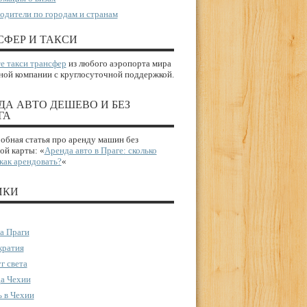
одители по городам и странам
СФЕР И ТАКСИ
е такси трансфер
из любого аэропорта мира
ной компании с круглосуточной поддержкой.
ДА АВТО ДЕШЕВО И БЕЗ
ГА
бная статья про аренду машин без
ой карты: «
Аренда авто в Праге: сколько
 как арендовать?
«
ИКИ
а Праги
ратия
г света
а Чехии
 в Чехии