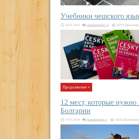
Учебники чешского язы
20.07.2014
комментариев 13
50793 Просмотр
Продолжение »
12 мест, которые нужно 
Болгарии
19.07.2014
комментариев 6
33238 Просмотро