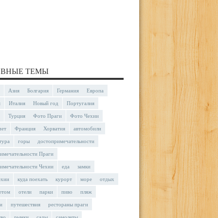
ВНЫЕ ТЕМЫ
Азия
Болгария
Германия
Европа
я
Италия
Новый год
Португалия
Турция
Фото Праги
Фото Чехии
чет
Франция
Хорватия
автомобили
тура
горы
достопримечательности
имечательности Праги
имечательности Чехии
еда
замки
ехии
куда поехать
курорт
море
отдых
етом
отели
парки
пиво
пляж
и
путешествия
рестораны праги
тво
рынки
сады
самолеты