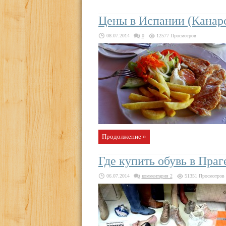
Цены в Испании (Канарс
08.07.2014
0
12577 Просмотров
Продолжение »
Где купить обувь в Праг
06.07.2014
комментария 2
51351 Просмотров