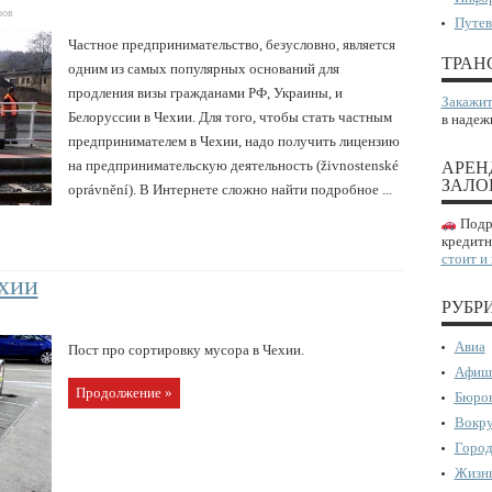
ров
Путев
Частное предпринимательство, безусловно, является
ТРАН
одним из самых популярных оснований для
продления визы гражданами РФ, Украины, и
Закажит
Белоруссии в Чехии. Для того, чтобы стать частным
в надеж
предпринимателем в Чехии, надо получить лицензию
на предпринимательскую деятельность (živnostenské
АРЕН
ЗАЛО
oprávnění). В Интернете сложно найти подробное ...
Подро
кредитн
стоит и
хии
РУБР
Авиа
Пост про сортировку мусора в Чехии.
Афиш
Продолжение »
Бюрок
Вокру
Город
Жизнь