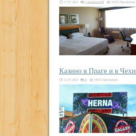
17.07.2014
1 комментарий
16352 Просмотров
Казино в Праге и в Чех
15.07.2014
0
34072 Просмотров