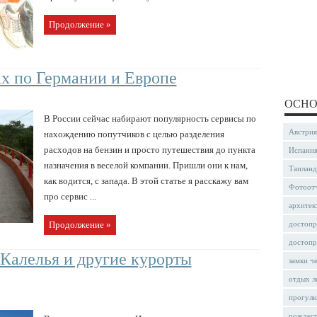
Продолжение »
х по Германии и Европе
ОСНО
В России сейчас набирают популярность сервисы по
Австрия
нахождению попутчиков с целью разделения
расходов на бензин и просто путешествия до пункта
Испани
назначения в веселой компании. Пришли они к нам,
Таиланд
как водится, с запада. В этой статье я расскажу вам
Фотоот
про сервис ...
архитек
Продолжение »
достопр
достопр
 Калелья и другие курорты
замки ч
отдых л
прогулк
рождес