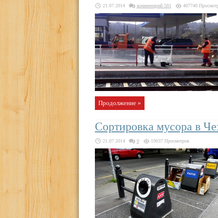
21.07.2014
комментарий 501
407740 Просмот
Продолжение »
Сортировка мусора в Че
21.07.2014
0
19037 Просмотров