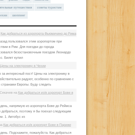
ятельные путешествия
советы туристам
чехии
шоппинг
а
Как добраться из аэропорта Фьюмичино до Рима
азад пользовался этим аэропортом при
твии в Рим. Для поездки до города
зовался безостановочным поездом Леонардо
с. Билет купил
Цены на электронику в Чехии
 за интересный пост! Цены на электронику в
ействительно радуют, особенно по сравнению с
 странами Европы. Буду следить
Секачев
на
Как добраться из/в аэропорт Бове в
день, напрямую из аэропорта Бове до Реймса
е добраться, поэтому я бы поехал следующим
м. 1. Автобус из
на
Как добраться из/в аэропорт Бове в Париже
день. Подскажите, пожалуйста. Как добраться