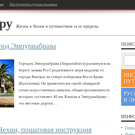
тки
Инструменты путешественника
ру
Жизнь в Чехии и путешествия за ее пределы
ПОИС
ород Эмпуриабрава
Городок Эмпуриабрава (Ampuriabrava) раскинулся на
берегу залива Роз Средиземного моря недалеко от
ИНС
города Фигерас на севере побережья Коста Брава
ПУТ
(Каталония). Он примечателен своей обширной
сетью искусственных каналов, общая протяженность
РУС
которых составляет 40 км. Каналы в Эмпуриабрава –
В Л
это местные дороги, ...
ИНФО
Транс
Чехии, пошаговая инструкция
Инфор