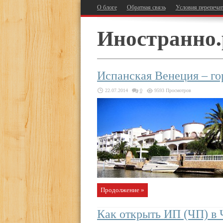
О блоге
Обратная связь
Условия перепеча
Иностранно.
Испанская Венеция – г
22.07.2014
0
9593 Просмотров
Продолжение »
Как открыть ИП (ЧП) в 