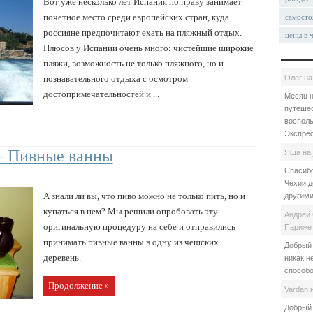
Вот уже несколько лет Испания по праву занимает
почетное место среди европейских стран, куда
самосто
россияне предпочитают ехать на пляжный отдых.
цены в 
Плюсов у Испании очень много: чистейшие широкие
пляжи, возможность не только пляжного, но и
Олег
н
познавательного отдыха с осмотром
достопримечательностей и ...
Месяц н
путешес
восполь
Экспрес
 – Пивные ванны
Яша
на
Спасибо
Чехии д
А знали ли вы, что пиво можно не только пить, но и
другими
купаться в нем? Мы решили опробовать эту
Андрей 
оригинальную процедуру на себе и отправились
Париже
принимать пивные ванны в одну из чешских
Добрый 
деревень.
никак н
способо
Продолжение »
Vardan
Добрый 