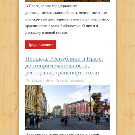
В Праге, кроме традиционных
достопримечательностей, есть менее известные
или скрытые достопримечательности, например,
красивейшие в мире библиотеки. О них я и
расскажу в новой статье.
Продолжение »
Площадь Республики в Праге:
достопримечательности,
рестораны, транспорт, отели
11.08.2017
0
13456 Просмотров
В свежем посте мы познакомим вас с самой