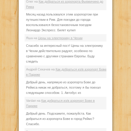
Олег
на
Как добраться из аэропорта Фьюмичино до
Рима
Месяц назад пользовался этим аэропортом при
путешествии в Рим. Для поездки до города
воспользовался безостановочным поездом
Леонардо Экспресс. Билет купил
Яша
на
Цены на электронику в Чехии
Спасибо за интересный пост! Цены на электронику
в Чехии действительно радуют, особенно по
сравнению с другими странами Европы. Буду
следить
Андрей Секачев
на
Как добраться из/в аэропорт Бове
в Париже
Добрый день, напрямую из аэропорта Бове до
Реймса никак не добраться, поэтому я бы поехал
следующим способом. 1. Автобус из
Vardan
на
Как добраться из/в аэропорт Бове в
Париже
Добрый день. Подскажите, пожалуйста. Как
добраться из аэропорта Бове в город Реймс?
Спасибо.