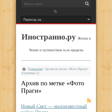
Иностранно.ру
Жизнь в
Чехии и путешествия за ее пределы
Домашняя
/
Архив по метке «Фото Праги»
(страница 2)
Архив по метке «
Фото
Праги
»
Новый Свет — малоизвестный
район Праги