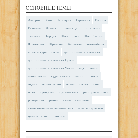
ОСНОВНЫЕ ТЕМЫ
Австрия
Азия
Болгария
Германия
Европа
Испания
Италия
Новый год
Португалия
Таиланд
Турция
Фото Праги
Фото Чехии
Фотоотчет
Франция
Хорватия
автомобили
архитектура
горы
достопримечательности
достопримечательности Праги
достопримечательности Чехии
еда
замки
замки чехии
куда поехать
курорт
море
отдых
отдых летом
отели
парки
пиво
пляж
прогулки
путешествия
рестораны праги
рождество
рынки
сады
самолеты
самостоятельные путешествия
советы туристам
цены в чехии
шоппинг