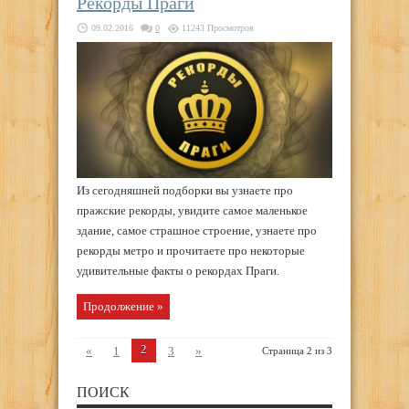
Рекорды Праги
09.02.2016
0
11243 Просмотров
Из сегодняшней подборки вы узнаете про
пражские рекорды, увидите самое маленькое
здание, самое страшное строение, узнаете про
рекорды метро и прочитаете про некоторые
удивительные факты о рекордах Праги.
Продолжение »
2
«
1
3
»
Страница 2 из 3
ПОИСК