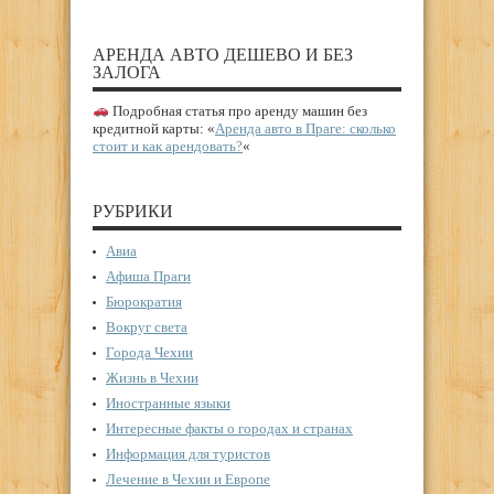
АРЕНДА АВТО ДЕШЕВО И БЕЗ
ЗАЛОГА
Подробная статья про аренду машин без
кредитной карты: «
Аренда авто в Праге: сколько
стоит и как арендовать?
«
РУБРИКИ
Авиа
Афиша Праги
Бюрократия
Вокруг света
Города Чехии
Жизнь в Чехии
Иностранные языки
Интересные факты о городах и странах
Информация для туристов
Лечение в Чехии и Европе