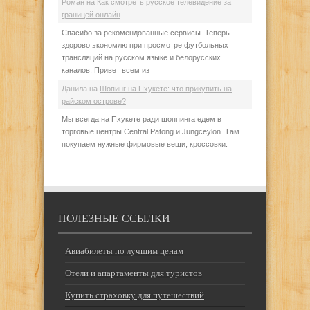
Роман
на
Как смотреть русское телевидение за
границей онлайн
Спасибо за рекомендованные сервисы. Теперь
здорово экономлю при просмотре футбольных
трансляций на русском языке и белорусских
каналов. Привет всем из
Данила
на
Шопинг на Пхукете: что прикупить на
райском острове?
Мы всегда на Пхукете ради шоппинга едем в
торговые центры Central Patong и Jungceylon. Там
покупаем нужные фирмовые вещи, кроссовки.
ПОЛЕЗНЫЕ ССЫЛКИ
Авиабилеты по лучшим ценам
Отели и апартаменты для туристов
Купить страховку для путешествий