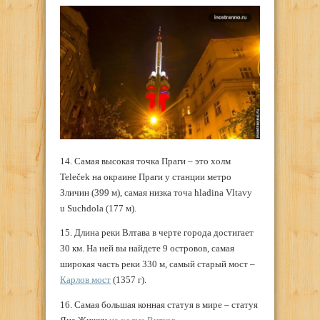
14. Самая высокая точка Праги – это холм
Teleček на окраине Праги у станции метро
Зличин (399 м), самая низка точа hladina Vltavy
u Suchdola (177 м).
15. Длина реки Влтава в черте города достигает
30 км. На ней вы найдете 9 островов, самая
широкая часть реки 330 м, самый старый мост –
Карлов мост
(1357 г).
16. Самая большая конная статуя в мире – статуя