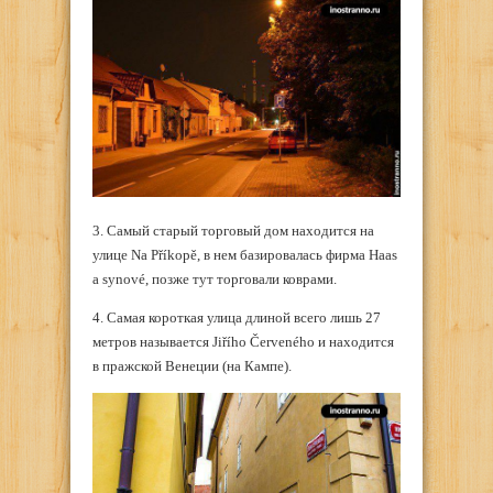
3. Самый старый торговый дом находится на
улице Na Příkopě, в нем базировалась фирма Haas
a synové, позже тут торговали коврами.
4. Самая короткая улица длиной всего лишь 27
метров называется Jiřího Červeného и находится
в пражской Венеции (на Кампе).