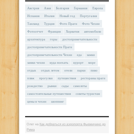
Австрия
Азия
Болгария
Германия
Европа
Испания
Италия
Новый год
Португалия
Таиланд
Турция
Фото Праги
Фото Чехии
Фотоотчет
Франция
Хорватия
автомобили
архитектура
горы
достопримечательности
достопримечательности Праги
достопримечательности Чехии
еда
замки
замки чехии
куда поехать
курорт
море
отдых
отдых летом
отели
парки
пиво
пляж
прогулки
путешествия
рестораны праги
рождество
рынки
сады
самолеты
самостоятельные путешествия
советы туристам
цены в чехии
шоппинг
Олег
на
Как добраться из аэропорта Фьюмичино до
Рима