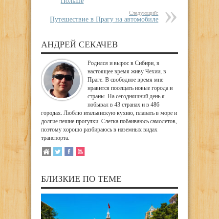
Польше
Следующий:
Путешествие в Прагу на автомобиле
АНДРЕЙ СЕКАЧЕВ
Родился и вырос в Сибири, в
настоящее время живу Чехии, в
Праге. В свободное время мне
нравится посещать новые города и
страны. На сегодняшний день я
побывал в 43 странах и в 486
городах. Люблю итальянскую кухню, плавать в море и
долгие пешие прогулки. Слегка побаиваюсь самолетов,
поэтому хорошо разбираюсь в наземных видах
транспорта.
БЛИЗКИЕ ПО ТЕМЕ