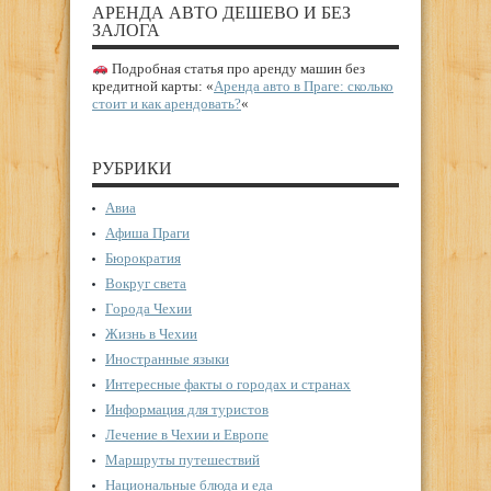
АРЕНДА АВТО ДЕШЕВО И БЕЗ
ЗАЛОГА
Подробная статья про аренду машин без
кредитной карты: «
Аренда авто в Праге: сколько
стоит и как арендовать?
«
РУБРИКИ
Авиа
Афиша Праги
Бюрократия
Вокруг света
Города Чехии
Жизнь в Чехии
Иностранные языки
Интересные факты о городах и странах
Информация для туристов
Лечение в Чехии и Европе
Маршруты путешествий
Национальные блюда и еда