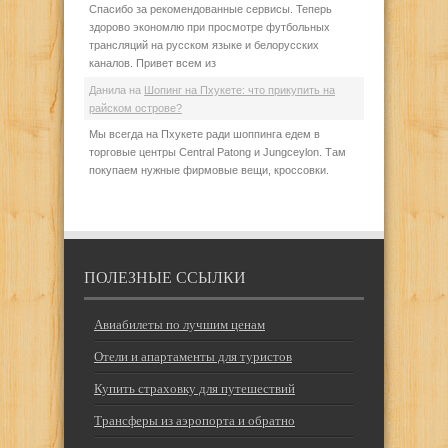
Спасибо за рекомендованные сервисы. Теперь
здорово экономлю при просмотре футбольных
трансляций на русском языке и белорусских
каналов. Привет всем из
Данила
на
Шопинг на Пхукете: что прикупить на
райском острове?
Мы всегда на Пхукете ради шоппинга едем в
торговые центры Central Patong и Jungceylon. Там
покупаем нужные фирмовые вещи, кроссовки.
ПОЛЕЗНЫЕ ССЫЛКИ
Авиабилеты по лучшим ценам
Отели и апартаменты для туристов
Купить страховку для путешествий
Трансферы из аэропорта и обратно