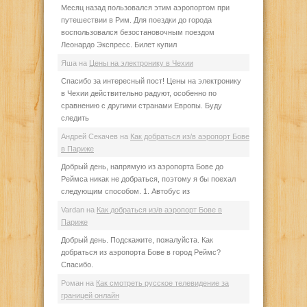
Месяц назад пользовался этим аэропортом при
путешествии в Рим. Для поездки до города
воспользовался безостановочным поездом
Леонардо Экспресс. Билет купил
Яша
на
Цены на электронику в Чехии
Спасибо за интересный пост! Цены на электронику
в Чехии действительно радуют, особенно по
сравнению с другими странами Европы. Буду
следить
Андрей Секачев
на
Как добраться из/в аэропорт Бове
в Париже
Добрый день, напрямую из аэропорта Бове до
Реймса никак не добраться, поэтому я бы поехал
следующим способом. 1. Автобус из
Vardan
на
Как добраться из/в аэропорт Бове в
Париже
Добрый день. Подскажите, пожалуйста. Как
добраться из аэропорта Бове в город Реймс?
Спасибо.
Роман
на
Как смотреть русское телевидение за
границей онлайн