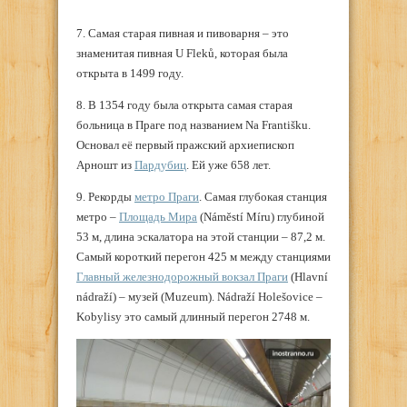
7. Самая старая пивная и пивоварня – это
знаменитая пивная U Fleků, которая была
открыта в 1499 году.
8. В 1354 году была открыта самая старая
больница в Праге под названием Na Františku.
Основал её первый пражский архиепископ
Арношт из
Пардубиц
. Ей уже 658 лет.
9. Рекорды
метро Праги
. Самая глубокая станция
метро –
Площадь Мира
(Náměstí Míru) глубиной
53 м, длина эскалатора на этой станции – 87,2 м.
Самый короткий перегон 425 м между станциями
Главный железнодорожный вокзал Праги
(Hlavní
nádraží) – музей (Muzeum). Nádraží Holešovice –
Kobylisy это самый длинный перегон 2748 м.