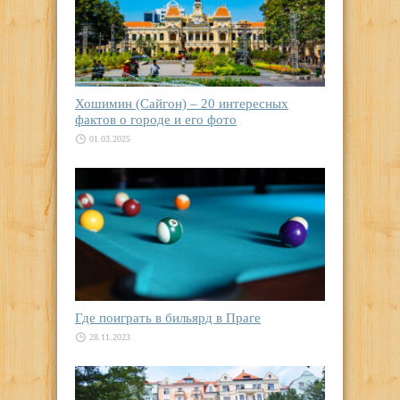
Хошимин (Сайгон) – 20 интересных
фактов о городе и его фото
01.03.2025
Где поиграть в бильярд в Праге
28.11.2023